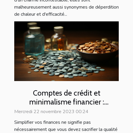
d'un charme incontestable, elles sont
malheureusement aussi synonymes de déperdition
de chaleur et d'efficacité...
Comptes de crédit et
minimalisme financier :
comment simplifier vos finances
Mercredi 22 novembre 2023 00:24
Simplifier vos finances ne signifie pas
nécessairement que vous devez sacrifier la qualité