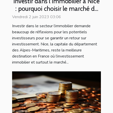
Investir dans l’immobilier à Nice
: pourquoi choisir le marché de
l’immobilier de luxe ?
Vendredi 2 juin 2023 03:06
Investir dans le secteur l’immobilier demande
beaucoup de réflexions pour les potentiels
investisseurs pour se garantir un retour sur
investissement. Nice, la capitale du département
des Alpes-Maritimes, reste la meilleure
destination en France où l’investissement
immobilier et surtout le marché...