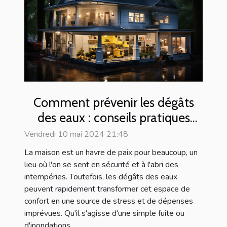
Comment prévenir les dégâts
des eaux : conseils pratiques
pour les propriétaires et
Vendredi 10 mai 2024 21:48
locataires
La maison est un havre de paix pour beaucoup, un
lieu où l'on se sent en sécurité et à l'abri des
intempéries. Toutefois, les dégâts des eaux
peuvent rapidement transformer cet espace de
confort en une source de stress et de dépenses
imprévues. Qu'il s'agisse d'une simple fuite ou
d'inondations...