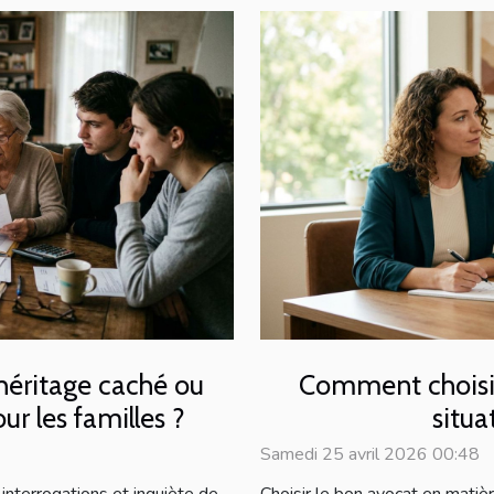
 héritage caché ou
Comment choisir
r les familles ?
situa
Samedi 25 avril 2026 00:48
 interrogations et inquiète de
Choisir le bon avocat en matièr