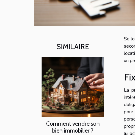
Se lo
SIMILAIRE
secon
locat
un pr
Fi
La p
inté
oblig
pour
perso
Comment vendre son
propr
bien immobilier ?
lui o