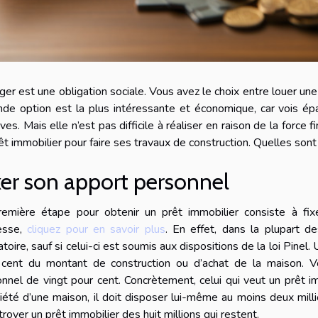
ger est une obligation sociale. Vous avez le choix entre louer une
de option est la plus intéressante et économique, car vois ép
ives. Mais elle n’est pas difficile à réaliser en raison de la force 
êt immobilier pour faire ses travaux de construction. Quelles sont
xer son apport personnel
remière étape pour obtenir un prêt immobilier consiste à fi
resse,
cliquez pour en savoir plus
. En effet, dans la plupart d
atoire, sauf si celui-ci est soumis aux dispositions de la loi Pine
 cent du montant de construction ou d’achat de la maison. 
nnel de vingt pour cent. Concrètement, celui qui veut un prêt im
iété d’une maison, il doit disposer lui-même au moins deux millio
ctroyer un prêt immobilier des huit millions qui restent.