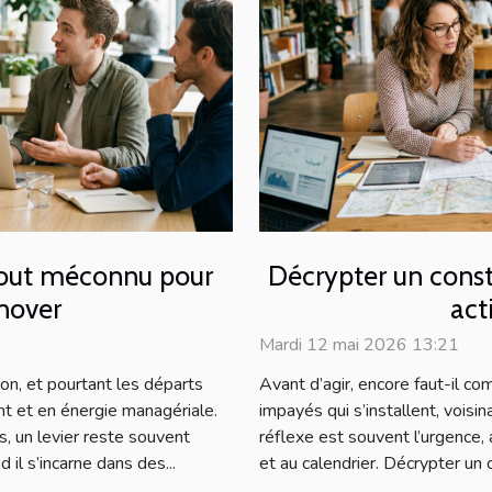
atout méconnu pour
Décrypter un const
rnover
act
Mardi 12 mai 2026 13:21
ion, et pourtant les départs
Avant d’agir, encore faut-il co
nt et en énergie managériale.
impayés qui s’installent, voisina
s, un levier reste souvent
réflexe est souvent l’urgence, a
 il s’incarne dans des...
et au calendrier. Décrypter un c